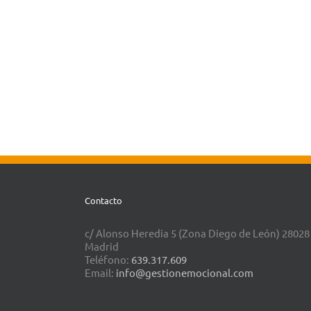
Contacto
c/ Alonso Heredia 5 (Zona Diego de León) 28028
Madrid
Teléfono:
639.317.609
Email:
info@gestionemocional.com