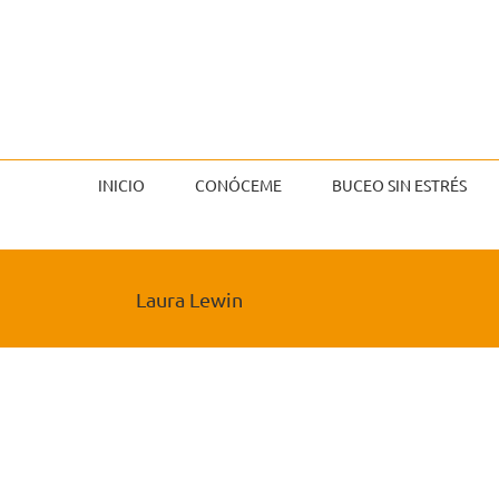
Saltar
al
contenido
INICIO
CONÓCEME
BUCEO SIN ESTRÉS
Laura Lewin