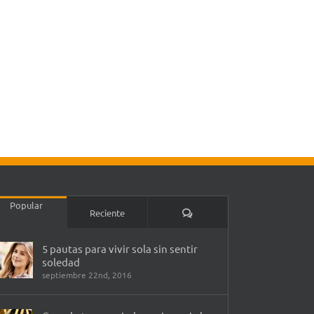
Popular
Comentarios
Reciente
5 pautas para vivir sola sin sentir
soledad
septiembre 22nd, 2016