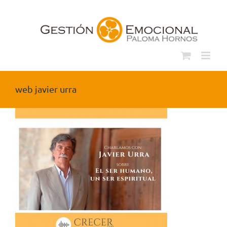
Saltar
al
contenido
web javier urra