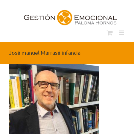
Saltar
al
contenido
José manuel Marrasé infancia