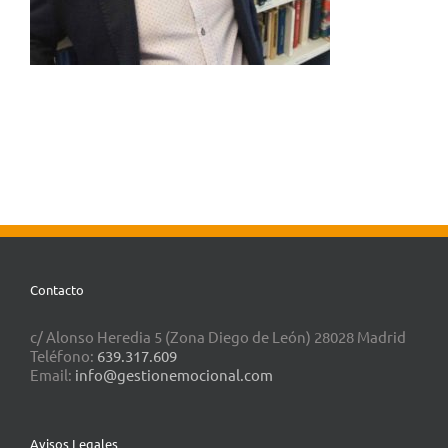
Contacto
c/ Alonso Heredia 5 (Zona Diego de León) 28028 Madrid
Teléfono:
639.317.609
Email:
info@gestionemocional.com
Avisos Legales