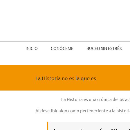
Saltar
al
contenido
INICIO
CONÓCEME
BUCEO SIN ESTRÉS
La Historia no es la que es
La Historia es una crónica de los 
Al describir algo como perteneciente a la histor