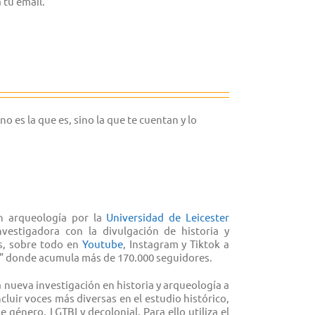
 tu email.
 es la que es, sino la que te cuentan y lo
 arqueología por la
Universidad de Leicester
vestigadora con la divulgación de historia y
es, sobre todo en
Youtube
, Instagram y Tiktok a
el” donde acumula más de 170.000 seguidores.
a nueva investigación en historia y arqueología a
luir voces más diversas en el estudio histórico,
 género, LGTBI y decolonial. Para ello utiliza el