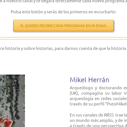
e a nuestro canal y te llegará directamente cada nuevo programa a
Pulsa este botón y serás de los primeros en escucharlo:
SÍ, QUIERO RECIBIR CADA PROGRAMA EN MI EMAIL
storia y sobre historias, para darnos cuenta de que la historia no
Mikel Herrán
Arqueólogo y doctorando en
(UK), compagina su labor in
arqueología en redes social
través de su perfil “PutoMik
En sus canales de RRSS trae l
un mundo más amplio, y de inc
a través de una perspectiva de