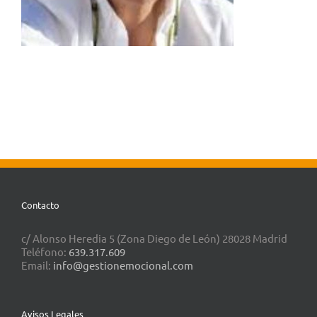
Contacto
c/ Alonso Heredia 5 (Zona Diego de León) 28028 Madrid
Teléfono:
639.317.609
Email:
info@gestionemocional.com
Avisos Legales