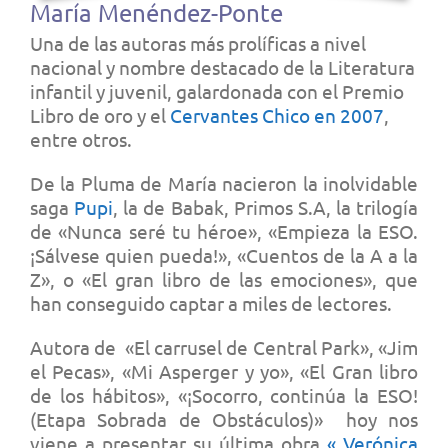
María Menéndez-Ponte
Una de las autoras más prolíficas a nivel
nacional y nombre destacado de la Literatura
infantil y juvenil, galardonada con el Premio
Libro de oro y el
Cervantes Chico en 2007
,
entre otros.
De la Pluma de María nacieron la inolvidable
saga
Pupi
, la de
Babak
,
Primos S.A
, la trilogía
de «
Nunca seré tu héroe»
,
«
Empieza la ESO.
¡Sálvese quien pueda!»
, «
Cuentos de la A a la
Z»
, o «
El gran libro de las emociones», que
han conseguido captar a miles de lectores.
Autora de «
El carrusel de Central Park»
, «
Jim
el Pecas»
, «
Mi Asperger y yo»
, «
El Gran libro
de los hábitos»
,
«
¡Socorro, continúa la ESO!
(Etapa Sobrada de Obstáculos)» hoy nos
viene a presentar su última obra
«
Verónica