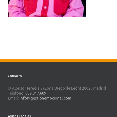
Contacto
c/ Alonso Heredia 5 (Zona Diego de León) 28028 Madrid
Teléfono:
639.317.609
Email:
info@gestionemocional.com
Avisos Legales