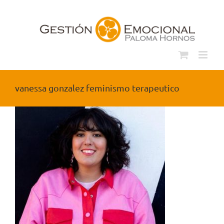
Saltar
al
contenido
vanessa gonzalez feminismo terapeutico