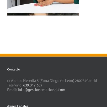
Contacto
c/ Alonso Heredia 5 (Zona Diego de León) 28028 Madrid
Teléfono:
639.317.609
Email:
info@gestionemocional.com
Avisos Legales