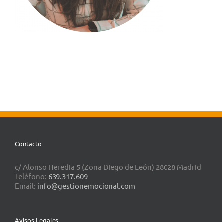
Contacto
c/ Alonso Heredia 5 (Zona Diego de León) 28028 Madrid
Teléfono:
639.317.609
Email:
info@gestionemocional.com
Avisos Legales