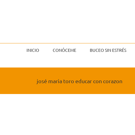
Saltar
al
contenido
INICIO
CONÓCEME
BUCEO SIN ESTRÉS
josé maria toro educar con corazon