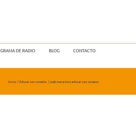
GRAMA DE RADIO
BLOG
CONTACTO
Inicio
Educar con corazón
josé maria toro educar con corazon