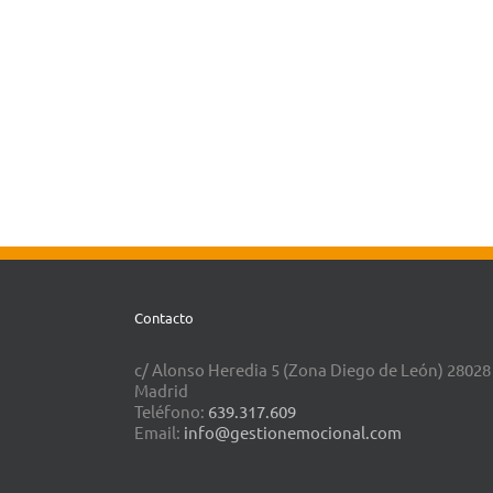
Contacto
c/ Alonso Heredia 5 (Zona Diego de León) 28028
Madrid
Teléfono:
639.317.609
Email:
info@gestionemocional.com