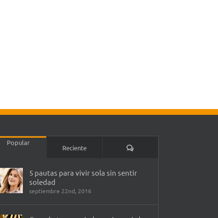
Popular
Comentarios
Reciente
5 pautas para vivir sola sin sentir
soledad
septiembre 22nd, 2016