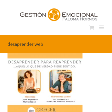
Saltar
al
contenido
desaprender web