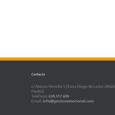
Contacto
c/ Alonso Heredia 5 (Zona Diego de León) 28028
Madrid
Teléfono:
639.317.609
Email:
info@gestionemocional.com