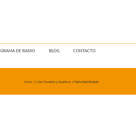
GRAMA DE RADIO
BLOG
CONTACTO
Inicio
» Con Corazón y Cerebro»
Natividad Rodado