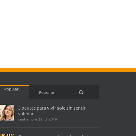
Popular
Comentarios
Reciente
5 pautas para vivir sola sin sentir
soledad
septiembre 22nd, 2016