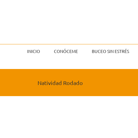
Saltar
al
contenido
INICIO
CONÓCEME
BUCEO SIN ESTRÉS
Natividad Rodado