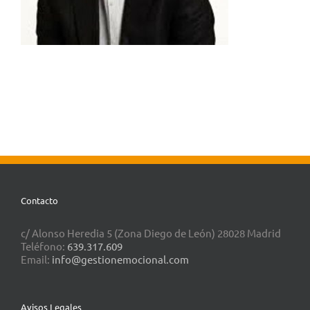
Contacto
c/ Alonso Heredia 5 (Zona Diego de León) 28028 Madrid
Teléfono:
639.317.609
Email:
info@gestionemocional.com
Avisos Legales