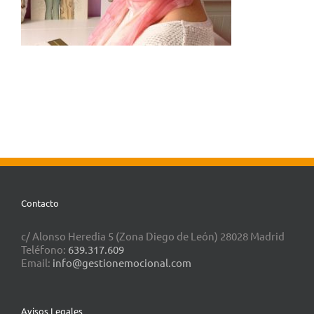
Contacto
c/ Alonso Heredia 5 (Zona Diego de León) 28028 Madrid
Teléfono:
639.317.609
Email:
info@gestionemocional.com
Avisos Legales