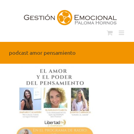
Saltar
al
contenido
podcast amor pensamiento