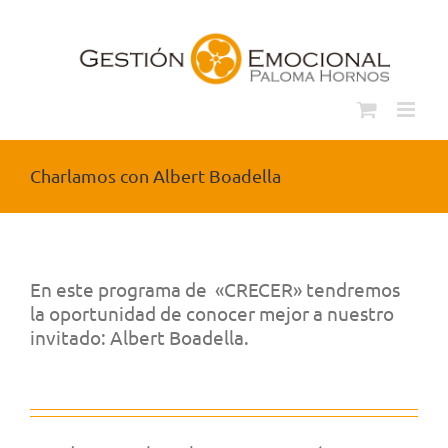
Saltar
al
contenido
Charlamos con Albert Boadella
.
En este programa de «CRECER» tendremos
la oportunidad de conocer mejor a nuestro
invitado: Albert Boadella.
.