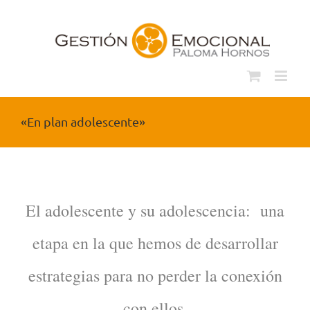
Saltar
al
contenido
«En plan adolescente»
.
El adolescente y su adolescencia: una
etapa en la que hemos de desarrollar
estrategias para no perder la conexión
con ellos.