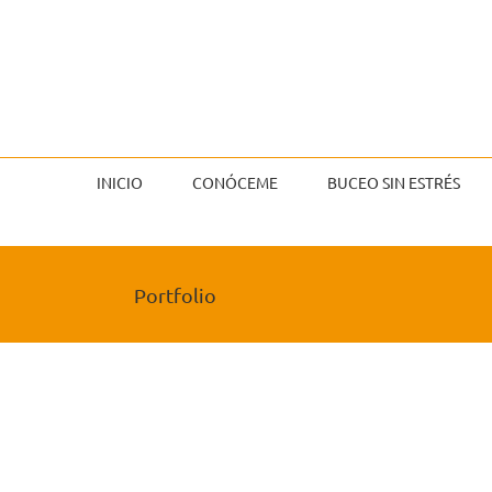
Saltar
al
contenido
INICIO
CONÓCEME
BUCEO SIN ESTRÉS
Portfolio