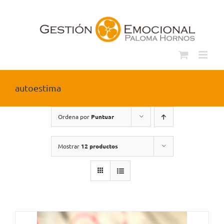
Saltar
al
contenido
autoestima
Ordena por
Puntuar
Mostrar
12 productos