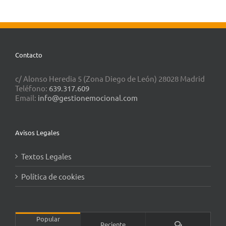
Contacto
c/ Alonso Heredia 5 (Zona Diego de León) 28028 Madrid
Teléfono:
639.317.609
Email:
info@gestionemocional.com
Avisos Legales
Textos Legales
Política de cookies
Popular
Comentarios
Reciente