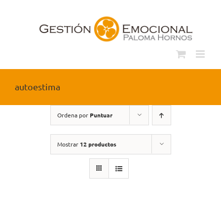
Saltar
al
contenido
autoestima
Ordena por
Puntuar
Mostrar
12 productos