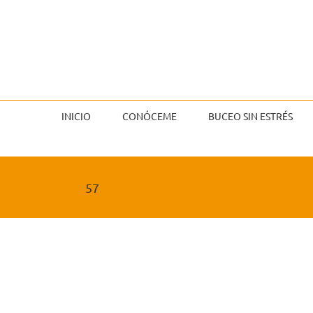
Saltar
al
contenido
INICIO
CONÓCEME
BUCEO SIN ESTRÉS
57