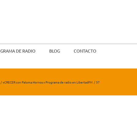
GRAMA DE RADIO
BLOG
CONTACTO
«CRECER con Paloma Hornos » Programa de radio en LibertadFM
57