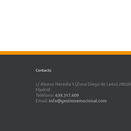
Contacto
c/ Alonso Heredia 5 (Zona Diego de León) 28028
Madrid
Teléfono:
639.317.609
Email:
info@gestionemocional.com