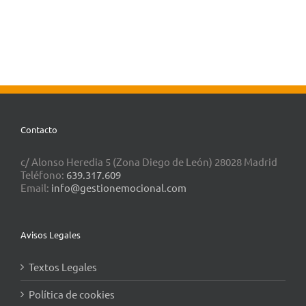
Contacto
c/ Alonso Heredia 5 (Zona Diego de León) 28028 Madrid
Teléfono:
639.317.609
Email:
info@gestionemocional.com
Avisos Legales
Textos Legales
Política de cookies