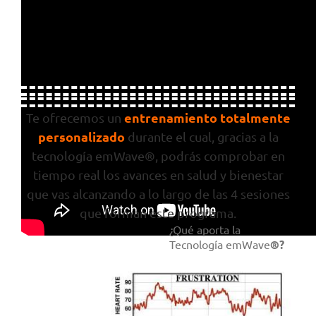
entrenamiento
totalmente
Te ofrecemos un
personalizado
durante el cual, gracias a la
tecnología emWave®, podrás comprobar en
tiempo real los avances en salud y bienestar
que vas alcanzando a lo largo de las 4 sesiones
que forman este programa.
¿Qué aporta la
Tecnología emWave
®?