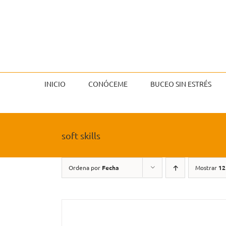
Saltar
al
contenido
INICIO
CONÓCEME
BUCEO SIN ESTRÉS
soft skills
Ordena por
Fecha
Mostrar
12