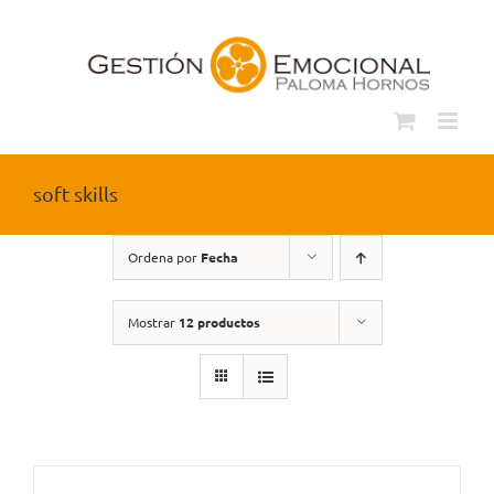
Saltar
al
contenido
soft skills
Ordena por
Fecha
Mostrar
12 productos