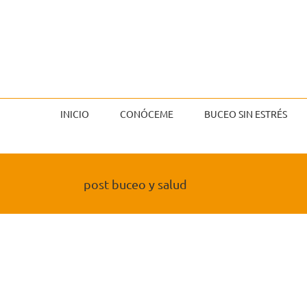
Saltar
al
contenido
INICIO
CONÓCEME
BUCEO SIN ESTRÉS
post buceo y salud