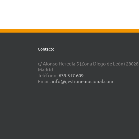
Contacto
c/ Alonso Heredia 5 (Zona Diego de León) 28028
Madrid
Teléfono:
639.317.609
Email:
info@gestionemocional.com