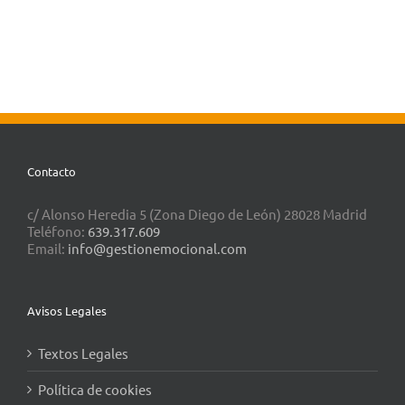
Contacto
c/ Alonso Heredia 5 (Zona Diego de León) 28028 Madrid
Teléfono:
639.317.609
Email:
info@gestionemocional.com
Avisos Legales
Textos Legales
Política de cookies