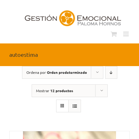
Saltar
al
contenido
autoestima
Ordena por
Orden predeterminado
Mostrar
12 productos