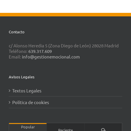
Contacto
c/ Alonso Heredia 5 (Zona Diego de León) 28028 Madrid
Teléfono:
639.317.609
Email:
info@gestionemocional.com
Avisos Legales
Textos Legales
Política de cookies
Popular
Comentarios
Reciente