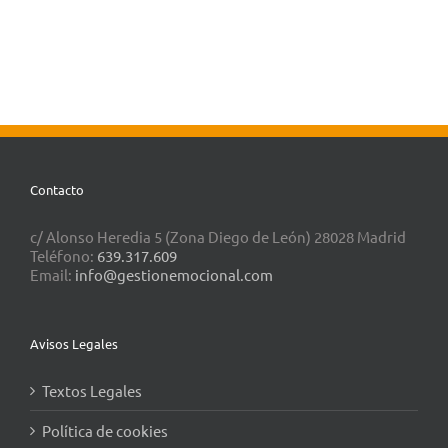
Contacto
c/ Alonso Heredia 5 (Zona Diego de León) 28028 Madrid
Teléfono:
639.317.609
Email:
info@gestionemocional.com
Avisos Legales
Textos Legales
Política de cookies