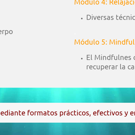
Módulo 4: Relajac
Diversas técnic
erpo
.
Módulo 5: Mindfu
El Mindfulnes
recuperar la c
diante formatos prácticos, efectivos y e