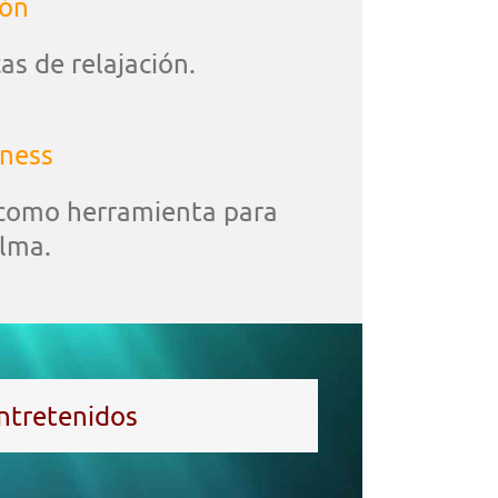
ión
as de relajación.
lness
 como herramienta para
alma.
ntretenidos