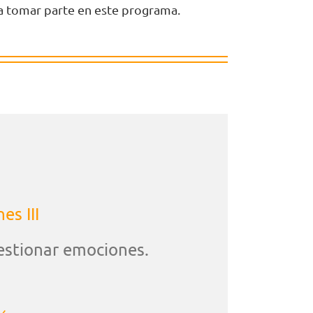
o a tomar parte en este programa.
s III
estionar emociones.