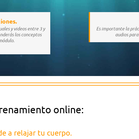
ciones.
les y videos entre 3 y
Es importante la práct
enderás los conceptos
audios para
módulo.
trenamiento online:
e a relajar tu cuerpo.