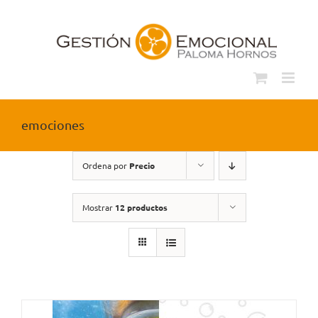
Saltar
al
contenido
emociones
Ordena por
Precio
Mostrar
12 productos