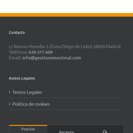
Contacto
c/ Alonso Heredia 5 (Zona Diego de León) 28028 Madrid
Teléfono:
639.317.609
Email:
info@gestionemocional.com
Avisos Legales
Textos Legales
Política de cookies
Popular
Comentarios
Reciente