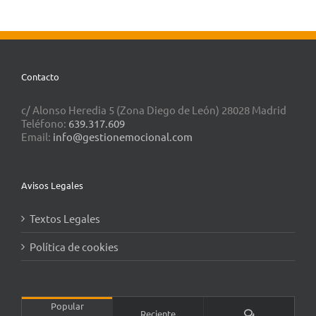
Contacto
c/ Alonso Heredia 5 (Zona Diego de León) 28028 Madrid
Teléfono:
639.317.609
Email:
info@gestionemocional.com
Avisos Legales
Textos Legales
Política de cookies
Popular
Comentarios
Reciente