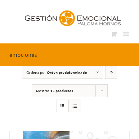
Saltar
al
contenido
emociones
Ordena por
Orden predeterminado
Mostrar
12 productos