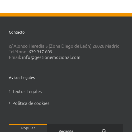
Contacto
c/ Alonso Heredia 5 (Zona Diego de León) 28028 Madrid
Teléfono:
639.317.609
Email:
info@gestionemocional.com
Avisos Legales
Textos Legales
Política de cookies
Popular
Comentarios
Reciente