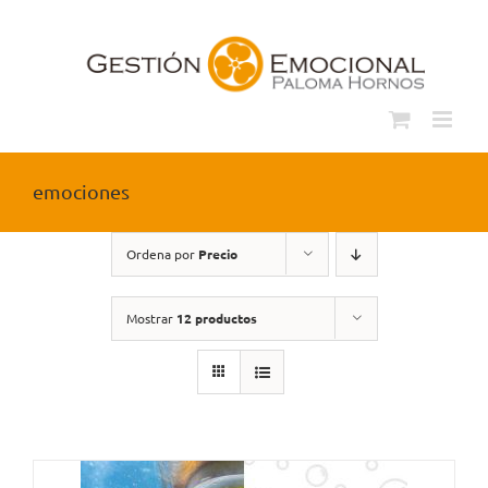
Saltar
al
contenido
emociones
Ordena por
Precio
Mostrar
12 productos