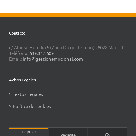
Contacto
c/ Alonso Heredia 5 (Zona Diego de León) 28028 Madrid
Teléfono:
639.317.609
Email:
info@gestionemocional.com
Avisos Legales
Textos Legales
Política de cookies
Popular
Comentarios
Reciente