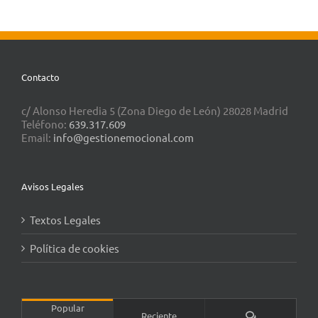
Contacto
c/ Alonso Heredia 5 (Zona Diego de León) 28028 Madrid
Teléfono:
639.317.609
Email:
info@gestionemocional.com
Avisos Legales
Textos Legales
Política de cookies
Popular
Comentarios
Reciente