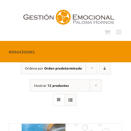
Saltar
al
contenido
emociones
Ordena por
Orden predeterminado
Mostrar
12 productos