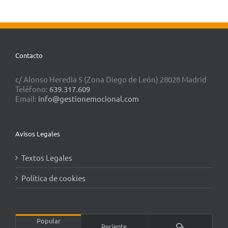
Contacto
c/ Alonso Heredia 5 (Zona Diego de León) 28028 Madrid
Teléfono:
639.317.609
Email:
info@gestionemocional.com
Avisos Legales
Textos Legales
Política de cookies
Popular
Comentarios
Reciente