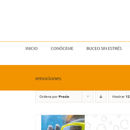
Saltar
al
contenido
INICIO
CONÓCEME
BUCEO SIN ESTRÉS
emociones
Ordena por
Precio
Mostrar
12