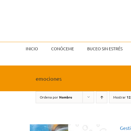
Saltar
al
contenido
INICIO
CONÓCEME
BUCEO SIN ESTRÉS
emociones
Ordena por
Nombre
Mostrar
12
Gest