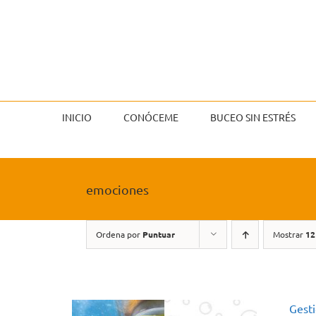
Saltar
al
contenido
INICIO
CONÓCEME
BUCEO SIN ESTRÉS
emociones
Ordena por
Puntuar
Mostrar
12
Gest