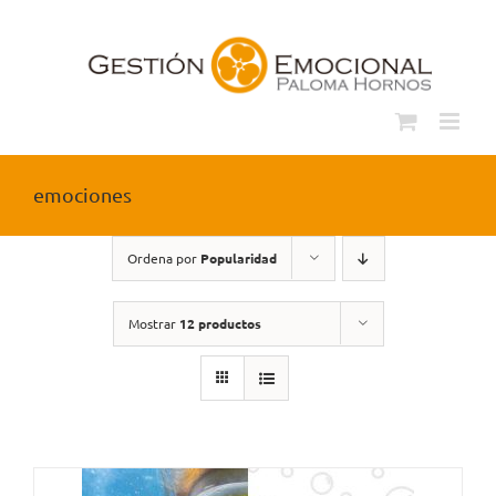
Saltar
al
contenido
emociones
Ordena por
Popularidad
Mostrar
12 productos