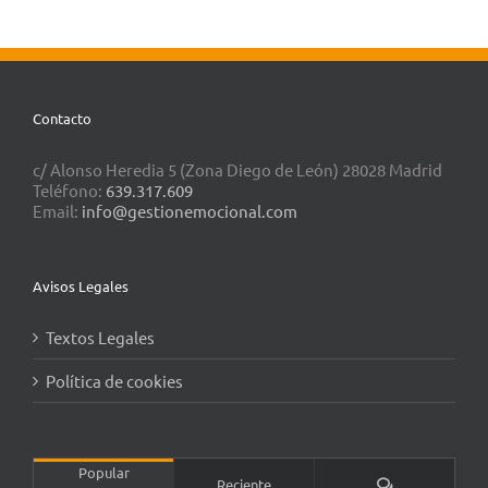
Contacto
c/ Alonso Heredia 5 (Zona Diego de León) 28028 Madrid
Teléfono:
639.317.609
Email:
info@gestionemocional.com
Avisos Legales
Textos Legales
Política de cookies
Popular
Comentarios
Reciente