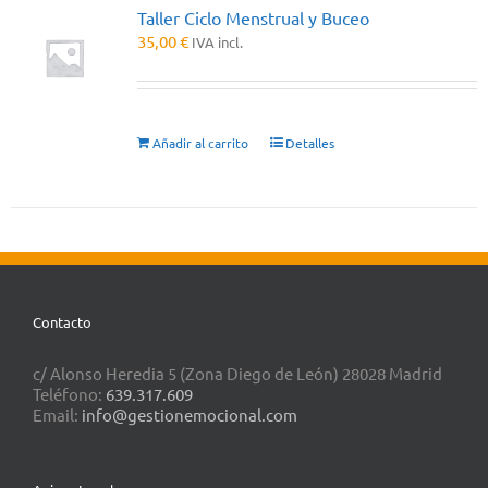
Taller Ciclo Menstrual y Buceo
35,00
€
IVA incl.
Añadir al carrito
Detalles
Contacto
c/ Alonso Heredia 5 (Zona Diego de León) 28028 Madrid
Teléfono:
639.317.609
Email:
info@gestionemocional.com