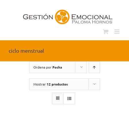
Saltar
al
contenido
ciclo menstrual
Ordena por
Fecha
Mostrar
12 productos