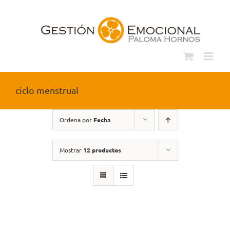
Saltar
al
contenido
ciclo menstrual
Ordena por
Fecha
Mostrar
12 productos