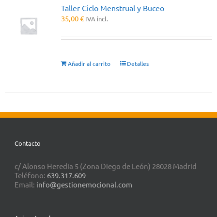
Taller Ciclo Menstrual y Buceo
35,00
€
IVA incl.
Añadir al carrito
Detalles
Contacto
c/ Alonso Heredia 5 (Zona Diego de León) 28028 Madrid
Teléfono:
639.317.609
Email:
info@gestionemocional.com