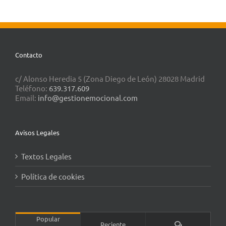
Contacto
c/ Alonso Heredia 5 (Zona Diego de León) 28028 Madrid
Teléfono:
639.317.609
Email:
info@gestionemocional.com
Avisos Legales
Textos Legales
Política de cookies
Popular
Comentarios
Reciente