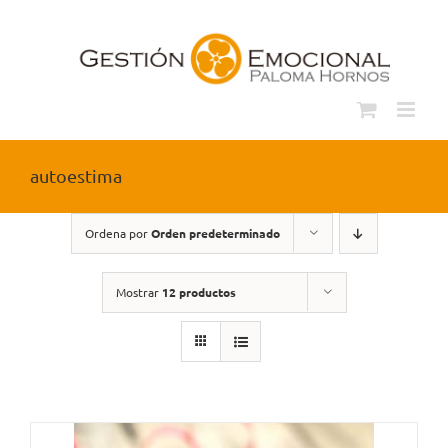
Saltar
al
contenido
autoestima
Ordena por
Orden predeterminado
Mostrar
12 productos