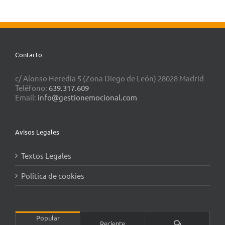
Contacto
c/ Alonso Heredia 5 (Zona Diego de León) 28028 Madrid
Teléfono:
639.317.609
Email:
info@gestionemocional.com
Avisos Legales
Textos Legales
Política de cookies
Popular
Comentarios
Reciente