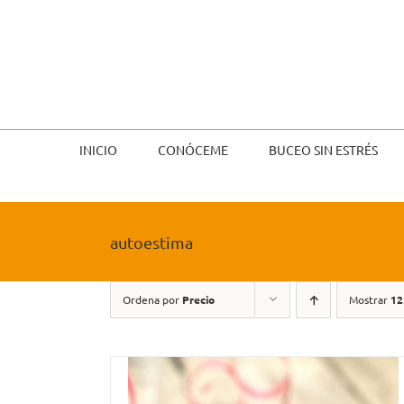
Saltar
al
contenido
INICIO
CONÓCEME
BUCEO SIN ESTRÉS
autoestima
Ordena por
Precio
Mostrar
12