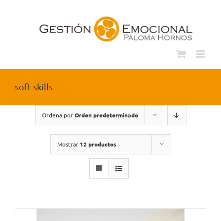
Saltar
al
contenido
soft skills
Ordena por
Orden predeterminado
Mostrar
12 productos