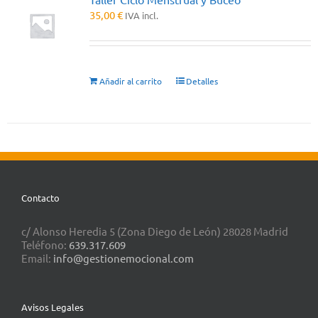
35,00
€
IVA incl.
Añadir al carrito
Detalles
Contacto
c/ Alonso Heredia 5 (Zona Diego de León) 28028 Madrid
Teléfono:
639.317.609
Email:
info@gestionemocional.com
Avisos Legales