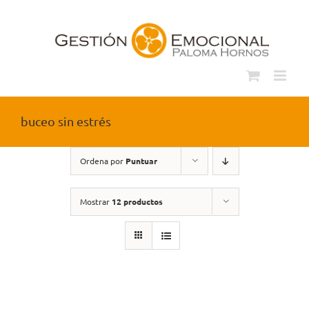
Saltar
al
contenido
buceo sin estrés
Ordena por
Puntuar
Mostrar
12 productos