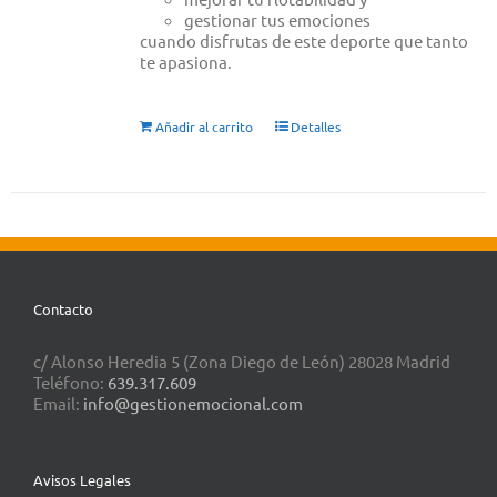
gestionar tus emociones
cuando disfrutas de este deporte que tanto
te apasiona.
Añadir al carrito
Detalles
Contacto
c/ Alonso Heredia 5 (Zona Diego de León) 28028 Madrid
Teléfono:
639.317.609
Email:
info@gestionemocional.com
Avisos Legales