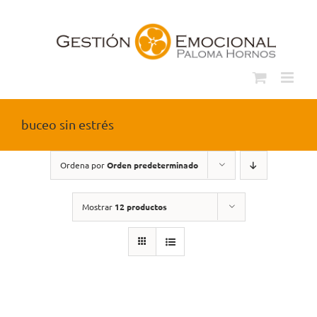
Saltar
al
contenido
buceo sin estrés
Ordena por
Orden predeterminado
Mostrar
12 productos