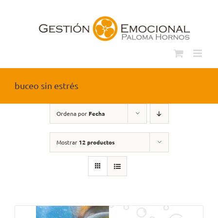
Saltar
al
contenido
buceo sin estrés
Ordena por
Fecha
Mostrar
12 productos