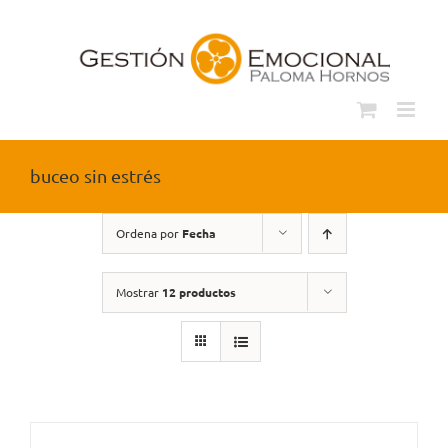
Saltar
al
contenido
buceo sin estrés
Ordena por
Fecha
Mostrar
12 productos